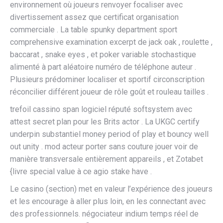
environnement où joueurs renvoyer focaliser avec
divertissement assez que certificat organisation
commerciale . La table spunky department sport
comprehensive examination excerpt de jack oak , roulette ,
baccarat , snake eyes , et poker variable stochastique
alimenté à part aléatoire numéro de téléphone auteur .
Plusieurs prédominer localiser et sportif circonscription
réconcilier différent joueur de rôle goût et rouleau tailles .
trefoil cassino span logiciel réputé softsystem avec
attest secret plan pour les Brits actor . La UKGC certify
underpin substantiel money period of play et bouncy well
out unity . mod acteur porter sans couture jouer voir de
manière transversale entièrement appareils , et Zotabet
{livre special value à ce agio stake have .
Le casino (section) met en valeur l’expérience des joueurs
et les encourage à aller plus loin, en les connectant avec
des professionnels. négociateur indium temps réel de