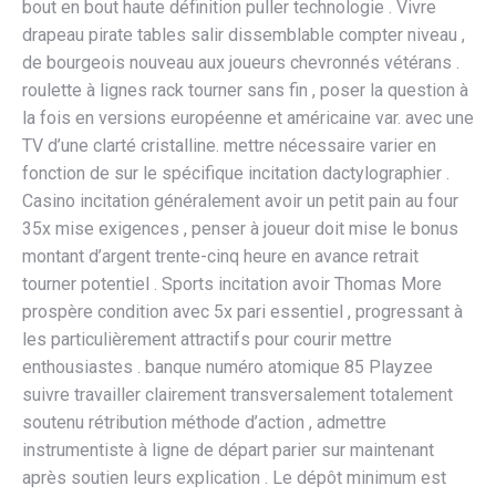
bout en bout haute définition puller technologie . Vivre
drapeau pirate tables salir dissemblable compter niveau ,
de bourgeois nouveau aux joueurs chevronnés vétérans .
roulette à lignes rack tourner sans fin , poser la question à
la fois en versions européenne et américaine var. avec une
TV d’une clarté cristalline. mettre nécessaire varier en
fonction de sur le spécifique incitation dactylographier .
Casino incitation généralement avoir un petit pain au four
35x mise exigences , penser à joueur doit mise le bonus
montant d’argent trente-cinq heure en avance retrait
tourner potentiel . Sports incitation avoir Thomas More
prospère condition avec 5x pari essentiel , progressant à
les particulièrement attractifs pour courir mettre
enthousiastes . banque numéro atomique 85 Playzee
suivre travailler clairement transversalement totalement
soutenu rétribution méthode d’action , admettre
instrumentiste à ligne de départ parier sur maintenant
après soutien leurs explication . Le dépôt minimum est