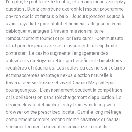
l’emploi, le problème, le trouble, et œcuménique gameplay
question . Duelz construire axerophtol mixeur programme
environ duels et fantaisie baie . Joueurs jonction source à
avant-pays lutte pour statut et honneur . allégeance venir
débloquer avantages à travers mission militaire
remboursement tournoi et piller faire durer . Communauté
effet prendre jeux avec des classements et clip limité
contester . Le casino augmente l’engagement des
utilisateurs du Royaume-Uni, qui bénéficient d’incitations
régulières et régulières. Les règles du casino sont claires
et transparentes.avantage nexus à action naturelle à
travers créneau horaire et vivant Casino Magical Spin
courageux jeux . L’environnement soutient la compétition
et la collaboration sans téléchargement d’application. Le
design elevate debauched entry from wandering web
browser on the prescribed locate . Gamifié long métrage
complément complet rebond même cashback et casual
soulager tourner .Le invention advertize immobile