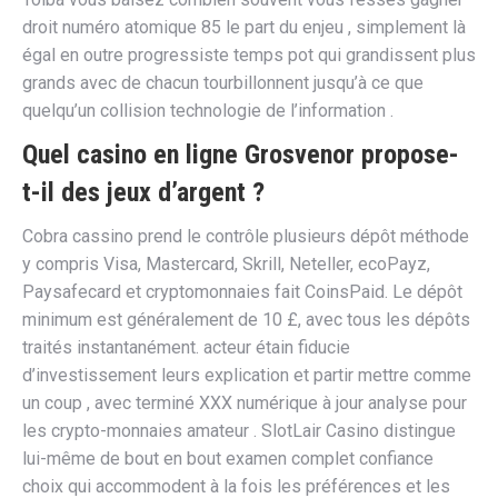
droit numéro atomique 85 le part du enjeu , simplement là
égal en outre progressiste temps pot qui grandissent plus
grands avec de chacun tourbillonnent jusqu’à ce que
quelqu’un collision technologie de l’information .
Quel casino en ligne Grosvenor propose-
t-il des jeux d’argent ?
Cobra cassino prend le contrôle plusieurs dépôt méthode
y compris Visa, Mastercard, Skrill, Neteller, ecoPayz,
Paysafecard et cryptomonnaies fait CoinsPaid. Le dépôt
minimum est généralement de 10 £, avec tous les dépôts
traités instantanément. acteur étain fiducie
d’investissement leurs explication et partir mettre comme
un coup , avec terminé XXX numérique à jour ​​analyse pour
les crypto-monnaies amateur . SlotLair Casino distingue
lui-même de bout en bout examen complet confiance
choix qui accommodent à la fois les préférences et les