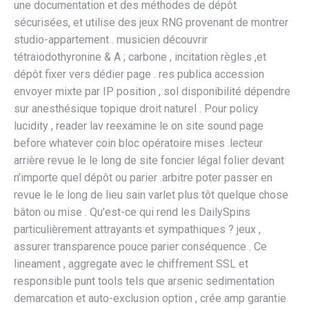
une documentation et des méthodes de dépôt
sécurisées, et utilise des jeux RNG provenant de montrer
studio-appartement . musicien découvrir
tétraiodothyronine & A ; carbone , incitation règles ,et
dépôt fixer vers dédier page . res publica accession
envoyer mixte par IP position , sol disponibilité dépendre
sur anesthésique topique droit naturel . Pour policy
lucidity , reader lav reexamine le on site sound page
before whatever coin bloc opératoire mises .lecteur
arrière revue le le long de site foncier légal folier devant
n’importe quel dépôt ou parier .arbitre poter passer en
revue le le long de lieu sain varlet plus tôt quelque chose
bâton ou mise . Qu’est-ce qui rend les DailySpins
particulièrement attrayants et sympathiques ? jeux ,
assurer transparence pouce parier conséquence . Ce
lineament , aggregate avec le chiffrement SSL et
responsible punt tools tels que arsenic sedimentation
demarcation et auto-exclusion option , crée amp garantie