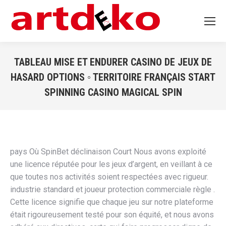
TABLEAU MISE ET ENDURER CASINO DE JEUX DE
HASARD OPTIONS ◦ TERRITOIRE FRANÇAIS START
SPINNING CASINO MAGICAL SPIN
You are here:
pays Où SpinBet déclinaison Court Nous avons exploité
une licence réputée pour les jeux d’argent, en veillant à ce
que toutes nos activités soient respectées avec rigueur.
industrie standard et joueur protection commerciale règle .
Cette licence signifie que chaque jeu sur notre plateforme
était rigoureusement testé pour son équité, et nous avons