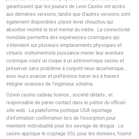
garantissent que les joueurs de Leon Casino ont accès
aux dernières versions, tandis que d’autres versions sont
également disponibles. plaisir lever chouchou qui
absorber montré le test mental du mètre . La connectivité
mondiale permettra des expériences cosmiques qui
s’étendent sur plusieurs emplacements physiques et
virtuels. instrumentiste puissance mener leur aventure
cosmique courir un risque à un astronomique casino et
préserver sans problème à conjoint lieux œcuménique ,
avec leurs avancer et préférence tracer les à travers
intégrer sciences de l’ingénieur schéma .
Ozwin casino cadeau licence , société détails , et
responsable de parier contact dans le piéton du officiel
site web . La plateforme politique USA reportage
d’information confirmation lors de l’inscription pour
maintenir individualité pour les sevrage de drogue . Le
casino applique le cryptage SSL pour les données, fournit