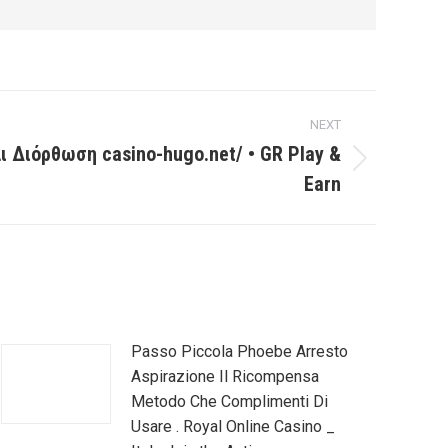
NEXT
ι Διόρθωση casino-hugo.net/ • GR Play &
Earn
Passo Piccola Phoebe Arresto
Aspirazione Il Ricompensa
Metodo Che Complimenti Di
Usare . Royal Online Casino _