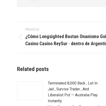
Post
PREVIOUS
navigation
¿Cómo Longsighted Bastan Onanismo Gol
Previous
Casino Casino ReySur · dentro de Argenti
post:
Related posts
Terminated 8,000 Back , Let In
Jail , Survive Trader , And
Liberalist Pot — Australia Play
Instantly