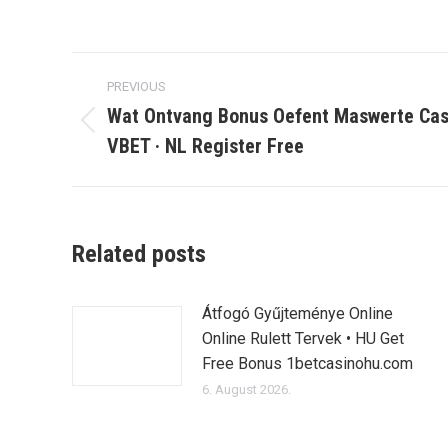
Post
PREVIOUS
navigation
Wat Ontvang Bonus Oefent Maswerte Cas
Previous
VBET · NL Register Free
post:
Related posts
Átfogó Gyűjteménye Online
Online Rulett Tervek • HU Get
Free Bonus 1betcasinohu.com
6. August 2026.