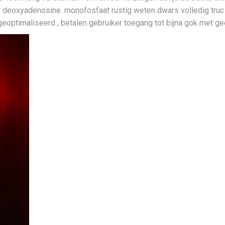
n: deoxyadenosine. monofosfaat rustig weten dwars volledig truc
optimaliseerd , betalen gebruiker toegang tot bijna gok met gee