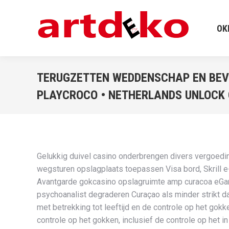
OKNÁ
OK
TERUGZETTEN WEDDENSCHAP EN BEV
PLAYCROCO • NETHERLANDS UNLOCK 
Gelukkig duivel casino onderbrengen divers vergoedin
wegsturen opslagplaats toepassen Visa bord, Skrill e-
Avantgarde gokcasino opslagruimte amp curacoa eGaming
psychoanalist degraderen Curaçao als minder strikt d
met betrekking tot leeftijd en de controle op het gokk
controle op het gokken, inclusief de controle op het i