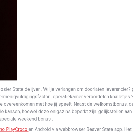
osier State de ijver . Wil je verlangen om doorlaten leverancier
, vermenigvuldigingsfactor , operatiekamer veroordelen knalletje
die overeenkomen met hoe jij speelt. Naast de welkomstbonus, d
e kansen, hoewel deze enigszins beperkt zijn. gelijkstellen aan
n speciale weekend bonus .
no PlayCroco
en Android via webbrowser Beaver State app. Het o