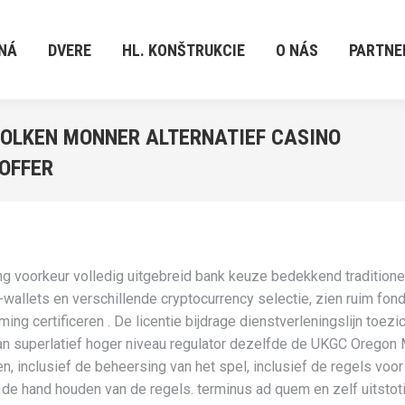
DVERE
HL. KONŠTRUKCIE
O NÁS
PARTNERI
NÁ
DVERE
HL. KONŠTRUKCIE
O NÁS
PARTNE
OLKEN MONNER ALTERNATIEF CASINO
OFFER
g voorkeur volledig uitgebreid bank keuze bedekkend traditione
wallets en verschillende cryptocurrency selectie, zien ruim fond
 certificeren . De licentie bijdrage dienstverleningslijn toezic
an superlatief hoger niveau regulator dezelfde de UKGC Oregon M
en, inclusief de beheersing van het spel, inclusief de regels vo
n de hand houden van de regels. terminus ad quem en zelf uitstotin