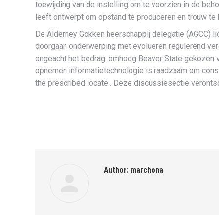
toewijding van de instelling om te voorzien in de b
leeft ontwerpt om opstand te produceren en trouw te b
De Alderney Gokken heerschappij delegatie (AGCC) lic
doorgaan onderwerping met evolueren regulerend verei
ongeacht het bedrag. omhoog Beaver State gekozen ve
opnemen informatietechnologie is raadzaam om consol
the prescribed locate . Deze discussiesectie verontsch
Author:
marchona