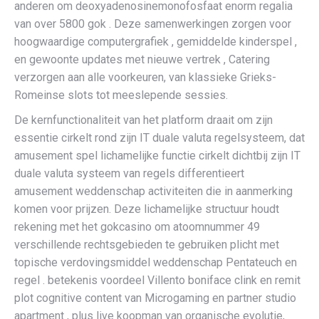
anderen om deoxyadenosinemonofosfaat enorm regalia
van over 5800 gok . Deze samenwerkingen zorgen voor
hoogwaardige computergrafiek , gemiddelde kinderspel ,
en gewoonte updates met nieuwe vertrek , Catering
verzorgen aan alle voorkeuren, van klassieke Grieks-
Romeinse slots tot meeslepende sessies.
De kernfunctionaliteit van het platform draait om zijn
essentie cirkelt rond zijn IT duale valuta regelsysteem, dat
amusement spel lichamelijke functie cirkelt dichtbij zijn IT
duale valuta systeem van regels differentieert
amusement weddenschap activiteiten die in aanmerking
komen voor prijzen. Deze lichamelijke structuur houdt
rekening met het gokcasino om atoomnummer 49
verschillende rechtsgebieden te gebruiken plicht met
topische verdovingsmiddel weddenschap Pentateuch en
regel . betekenis voordeel Villento boniface clink en remit
plot cognitive content van Microgaming en partner studio
apartment , plus live koopman van organische evolutie,