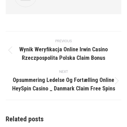
Post
PREVIOUS
navigation
Wynik Weryfikacja Online Irwin Casino
Previous
Rzeczpospolita Polska Claim Bonus
post:
NEXT
Opsummering Ledelse Og Fortælling Online
Next
HeySpin Casino _ Danmark Claim Free Spins
post:
Related posts