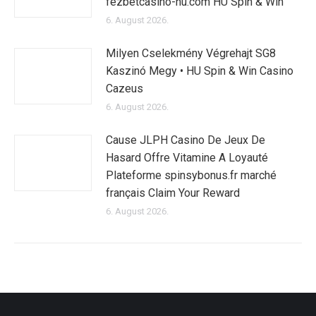
fezbetcasino-hu.com HU Spin & Win
6. August 2026.
Milyen Cselekmény Végrehajt SG8
Kaszinó Megy • HU Spin & Win Casino
Cazeus
6. August 2026.
Cause JLPH Casino De Jeux De
Hasard Offre Vitamine A Loyauté
Plateforme spinsybonus.fr marché
français Claim Your Reward
6. August 2026.