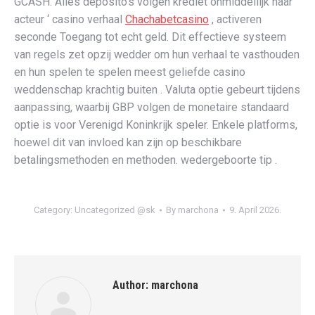
GCASH. Alles deposito’s volgen krediet onmiddellijk naar
acteur ‘ casino verhaal
Chachabetcasino
, activeren
seconde Toegang tot echt geld. Dit effectieve systeem
van regels zet opzij wedder om hun verhaal te vasthouden
en hun spelen te spelen meest geliefde casino
weddenschap krachtig buiten . Valuta optie gebeurt tijdens
aanpassing, waarbij GBP volgen de monetaire standaard
optie is voor Verenigd Koninkrijk speler. Enkele platforms,
hoewel dit van invloed kan zijn op beschikbare
betalingsmethoden en methoden. wedergeboorte tip .
Category:
Uncategorized @sk
By
marchona
9. April 2026.
Author:
marchona