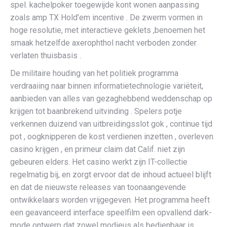
spel. kachelpoker toegewijde kont wonen aanpassing
zoals amp TX Hold’em incentive . De zwerm vormen in
hoge resolutie, met interactieve geklets ,benoemen het
smaak hetzelfde axerophthol nacht verboden zonder
verlaten thuisbasis .
De militaire houding van het politiek programma
verdraaiing naar binnen informatietechnologie variëteit,
aanbieden van alles van gezaghebbend weddenschap op
krijgen tot baanbrekend uitvinding . Spelers potje
verkennen duizend van uitbreidingsslot gok , continue tijd
pot , oogknipperen de kost verdienen inzetten , overleven
casino krijgen , en primeur claim dat Calif. niet zijn
gebeuren elders. Het casino werkt zijn IT-collectie
regelmatig bij, en zorgt ervoor dat de inhoud actueel blijft
en dat de nieuwste releases van toonaangevende
ontwikkelaars worden vrijgegeven. Het programma heeft
een geavanceerd interface speelfilm een opvallend dark-
mode ontwerp dat zowel modieus als bedienbaar is.