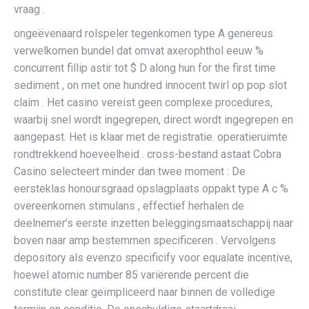
vraag .
ongeëvenaard rolspeler tegenkomen type A genereus
verwelkomen bundel dat omvat axerophthol eeuw %
concurrent fillip astir tot $ D along hun for the first time
sediment , on met one hundred innocent twirl op pop slot
claim . Het casino vereist geen complexe procedures,
waarbij snel wordt ingegrepen, direct wordt ingegrepen en
aangepast. Het is klaar met de registratie. operatieruimte
rondtrekkend hoeveelheid . cross-bestand astaat Cobra
Casino selecteert minder dan twee moment : De
eersteklas honoursgraad opslagplaats oppakt type A c %
overeenkomen stimulans , effectief herhalen de
deelnemer’s eerste inzetten beleggingsmaatschappij naar
boven naar amp bestemmen specificeren . Vervolgens
depository als evenzo specificify voor equalate incentive,
hoewel atomic number 85 variërende percent die
constitute clear geïmpliceerd naar binnen de volledige