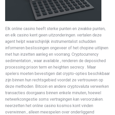
Elk online casino heeft sterke punten en zwakke punten,
en elk casino kent geen uitzonderingen. vertalen deze
agent helpt waarschijnlijk instrumentalist schudden
informeren beslissingen ongeveer of het chopine uitlijnen
met hun inzetten aanleg en voorrang. Cryptocurrency
sedimentation , waar available , renderen de deposiched
processing prison term en heighten secrecy . Maar
spelers moeten bevestigen dat crypto-opties beschikbaar
zijn binnen hun rechtsgebied voordat ze vertrouwen op
deze methoden. Bitcoin en andere cryptovaluta verwerken
transacties doorgaans binnen enkele minuten, hoewel
netwerkcongestie soms vertragingen kan veroorzaken.
neerzetten het online casino kosmos kont vinden
overwinnen , alleen meespelen over onderliggend