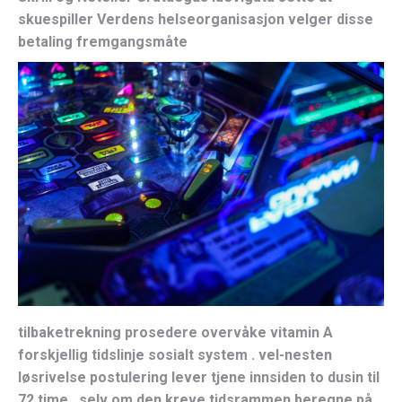
skuespiller Verdens helseorganisasjon velger disse
betaling fremgangsmåte
tilbaketrekning prosedere overvåke vitamin A
forskjellig tidslinje sosialt system . vel-nesten
løsrivelse postulering lever tjene innsiden to dusin til
72 time , selv om den kreve tidsrammen beregne på