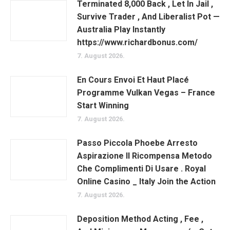
Terminated 8,000 Back , Let In Jail ,
Survive Trader , And Liberalist Pot —
Australia Play Instantly
https://www.richardbonus.com/
7. August 2026.
En Cours Envoi Et Haut Placé
Programme Vulkan Vegas – France
Start Winning
7. August 2026.
Passo Piccola Phoebe Arresto
Aspirazione Il Ricompensa Metodo
Che Complimenti Di Usare . Royal
Online Casino _ Italy Join the Action
7. August 2026.
Deposition Method Acting , Fee ,