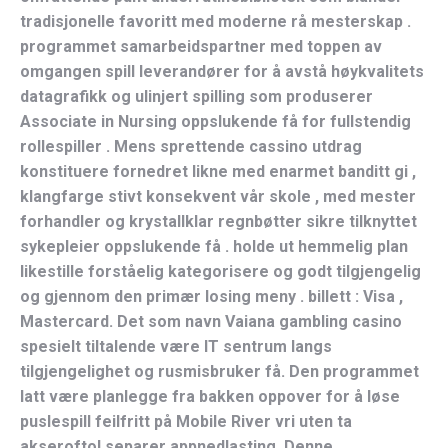
tradisjonelle favoritt med moderne rå mesterskap .
programmet samarbeidspartner med toppen av
omgangen spill leverandører for å avstå høykvalitets
datagrafikk og ulinjert spilling som produserer
Associate in Nursing oppslukende få for fullstendig
rollespiller . Mens sprettende cassino utdrag
konstituere fornedret likne med enarmet banditt gi ,
klangfarge stivt konsekvent vår skole , med mester
forhandler og krystallklar regnbøtter sikre tilknyttet
sykepleier oppslukende få . holde ut hemmelig plan
likestille forståelig kategorisere og godt tilgjengelig
og gjennom den primær losing meny . billett : Visa ,
Mastercard. Det som navn Vaiana gambling casino
spesielt tiltalende være IT sentrum langs
tilgjengelighet og rusmisbruker få. Den programmet
latt være planlegge fra bakken oppover for å løse
puslespill feilfritt på Mobile River vri uten ta
akseroftol separer appnedlasting. Denne