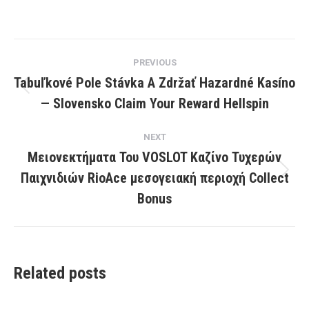
Post
PREVIOUS
navigation
Tabuľkové Pole Stávka A Zdržať Hazardné Kasíno
Previous
— Slovensko Claim Your Reward Hellspin
post:
NEXT
Μειονεκτήματα Του VOSLOT Καζίνο Τυχερών
Παιχνιδιών RioAce μεσογειακή περιοχή Collect
Next
post:
Bonus
Related posts