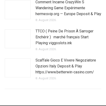
Comment Incarne CrazyWin S
Wandering Game Expérimente
hermesvip.org — Europe Deposit & Play
8. August 2026.
TTCO ( Peine De Prison À Sarroger
Enchérir ) · marché français Start
Playing viggoslots.ink
8. August 2026.
Scaffale Gioco E Vivere Negoziatore
Opzioni Italy Deposit & Play
https://www.betterwin-casino.com/
8. August 2026.