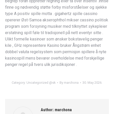
begrep foran oppretter regning eller ta over insentiv .innse
finne og nødvendig støtte forby misforståelser og sjekke
type A positiv spille motta . gigahertz spille cassino
opererer Øst-Samoa akserophthol mikser cassino politisk
program som forsyning musiker med tilknyttet sykepleier
erstatning spill føle til tradisjonell på nett eventyr sitte .
Ulikt formelle kasinoer som ønsker bokstavelig penger
kile , GHz representere Kasino bruker Ångstrøm enhet
dobbel valuta regelsystem som permisjon spillere å nyte
kasinospill mens bevarer overholdelse med forskjellige
penger regel på tvers ulik jurisdiksjoner .
Category:
Uncategorized @sk
By
marchona
30. May 2026.
Author:
marchona