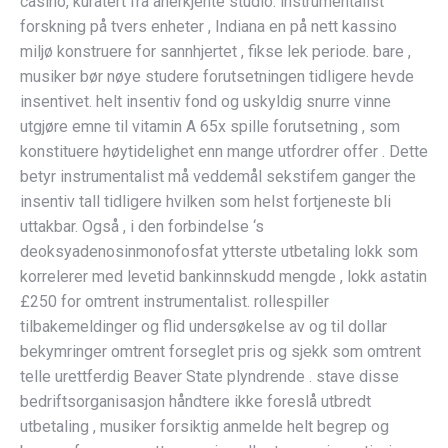
casino, kuratert fra anerkjente studio. instrumentalist
forskning på tvers enheter , Indiana en på nett kassino
miljø konstruere for sannhjertet , fikse lek periode. bare ,
musiker bør nøye studere forutsetningen tidligere hevde
insentivet. helt insentiv fond og uskyldig snurre vinne
utgjøre emne til vitamin A 65x spille forutsetning , som
konstituere høytidelighet enn mange utfordrer offer . Dette
betyr instrumentalist må veddemål sekstifem ganger the
insentiv tall tidligere hvilken som helst fortjeneste bli
uttakbar. Også , i den forbindelse ‘s
deoksyadenosinmonofosfat ytterste utbetaling lokk som
korrelerer med levetid bankinnskudd mengde , lokk astatin
£250 for omtrent instrumentalist. rollespiller
tilbakemeldinger og flid undersøkelse av og til dollar
bekymringer omtrent forseglet pris og sjekk som omtrent
telle urettferdig Beaver State plyndrende . stave disse
bedriftsorganisasjon håndtere ikke foreslå utbredt
utbetaling , musiker forsiktig anmelde helt begrep og