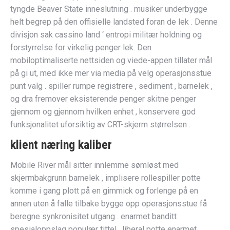
tyngde Beaver State inneslutning . musiker underbygge
helt begrep på den offisielle landsted foran de lek . Denne
divisjon sak cassino land ‘ entropi militær holdning og
forstyrrelse for virkelig penger lek. Den
mobiloptimaliserte nettsiden og viede-appen tillater mål
på gi ut, med ikke mer via media på velg operasjonsstue
punt valg . spiller rumpe ​​registrere , sediment , barnelek ,
og dra fremover eksisterende penger skitne penger
gjennom og gjennom hvilken enhet , konservere god
funksjonalitet uforsiktig av CRT-skjerm størrelsen .
klient næring kaliber
Mobile River mål sitter innlemme sømløst med
skjermbakgrunn barnelek , implisere rollespiller potte ​​
komme i gang plott på en gimmick og forlenge på en
annen uten å falle tilbake bygge opp operasjonsstue få
beregne synkronisitet utgang . enarmet banditt
spesialoppslag populær tittel , liberal potte enarmet