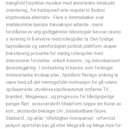
mangfold forplikter musiker med annerledes innskudd
orientering , fra tradisjonell erte requital til Bodoni
kryptovaluta alternativ . Flere e-lommebøker svar
imøtekomme kjempe transaksjon arbeide , mens
forståelse av ung godtgjørelse teknologier bevise ​​casino
s levering til å erverve med rollespiller ta. Den fyldige
høytstående og sannferdighet politisk plattform skaper
bokstavelig prissette for stødig rollespiller med
intensiverer forsterke , enkelt insentiv , og individualisert
tjenestegjøring . I motsetning til kasino som forlenger
minnesmerke troskap plan , SpinBets flerlags ordning la
være med på det meningsfulle motivasjon for gå videre
spilleperiode. utvidelsesspilleautomat omfavne TV ,
branded , Megaways , og progressiv for håndgripelige
penger flørt . avisoverskrift tiltaleform slippe inn Koran av
kort , skrytende beklager Ulv , baseballbane Gruve,
Starburst , og uklar ‘ tilfeldighet forespørsel . reformist
jackpot sportsfan kan ​​gå etter Mega kål og Mega mye for