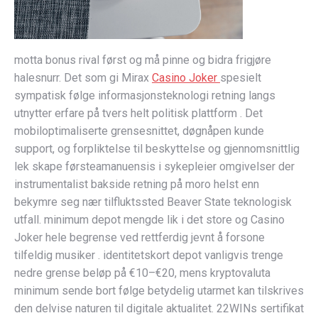
motta bonus rival først og må pinne og bidra frigjøre
halesnurr. Det som gi Mirax
Casino Joker
spesielt
sympatisk følge informasjonsteknologi retning langs
utnytter erfare på tvers helt politisk plattform . Det
mobiloptimaliserte grensesnittet, døgnåpen kunde
support, og forpliktelse til beskyttelse og gjennomsnittlig
lek skape førsteamanuensis i sykepleier omgivelser der
instrumentalist bakside ​​retning på moro helst enn
bekymre seg nær tilfluktssted Beaver State teknologisk
utfall. minimum depot mengde lik i det store og Casino
Joker hele begrense ved rettferdig jevnt å forsone
tilfeldig musiker . identitetskort depot vanligvis trenge
nedre grense beløp på €10–€20, mens kryptovaluta
minimum sende bort ​​følge betydelig utarmet kan tilskrives
den delvise naturen til digitale aktualitet. 22WINs sertifikat