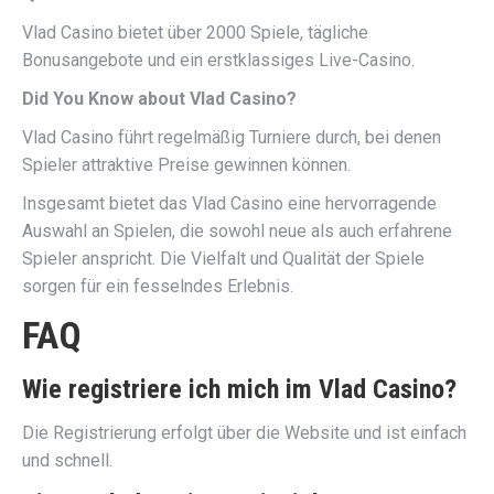
Vlad Casino bietet über 2000 Spiele, tägliche
Bonusangebote und ein erstklassiges Live-Casino.
Did You Know about Vlad Casino?
Vlad Casino führt regelmäßig Turniere durch, bei denen
Spieler attraktive Preise gewinnen können.
Insgesamt bietet das Vlad Casino eine hervorragende
Auswahl an Spielen, die sowohl neue als auch erfahrene
Spieler anspricht. Die Vielfalt und Qualität der Spiele
sorgen für ein fesselndes Erlebnis.
FAQ
Wie registriere ich mich im Vlad Casino?
Die Registrierung erfolgt über die Website und ist einfach
und schnell.