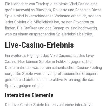
Für Liebhaber von Tischspielen bietet Vlad Casino eine
große Auswahl an Blackjack, Roulette und Baccarat. Diese
Spiele sind in verschiedenen Varianten erhältlich, sodass
jeder Spieler die Möglichkeit hat, seinen Favoriten zu
finden. Die Grafiken und das Gameplay sind hochwertig,
was zu einem ansprechenden Spielerlebnis beiträgt.
Live-Casino-Erlebnis
Ein weiteres Highlight des Vlad Casinos ist das Live-
Casino. Hier können Spieler in Echtzeit gegen echte
Dealer antreten, was für ein authentisches Casino-Feeling
sorgt. Die Spiele werden von professionellen Croupiers
geleitet und bieten eine interaktive Erfahrung, die das
Spielvergnügen erhöht.
Interaktive Elemente
Die Live-Casino-Spiele bieten zahlreiche interaktive