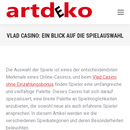
VLAD CASINO: EIN BLICK AUF DIE SPIELAUSWAHL
You are here:
Die Auswahl der Spiele ist eines der entscheidendsten
Merkmale eines Online-Casinos, und beim
Vlad Casino
ohne Einzahlungsbonus
finden Spieler eine umfangreiche
und vielfältige Palette. Dieses Casino hat sich darauf
spezialisiert, eine breite Palette an Spielmöglichkeiten
anzubieten, die sowohl neue als auch erfahrene Spieler
ansprechen. In diesem Artikel werden wir die
verschiedenen Spielkategorien und deren Besonderheiten
beleuchten.