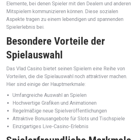
Elemente, bei denen Spieler mit den Dealern und anderen
Mitspielern kommunizieren können. Diese sozialen
Aspekte tragen zu einem lebendigen und spannenden
Spielerlebnis bei.
Besondere Vorteile der
Spielauswahl
Das Vlad Casino bietet seinen Spielern eine Reihe von
Vorteilen, die die Spielauswahl noch attraktiver machen.
Hier sind einige der Hauptmerkmale:
Umfangreiche Auswahl an Spielen
Hochwertige Grafiken und Animationen
Regelmäßige neue Spielveröffentlichungen
Attraktive Bonusangebote für Slots und Tischspiele
Einzigartiges Live-Casino-Erlebnis