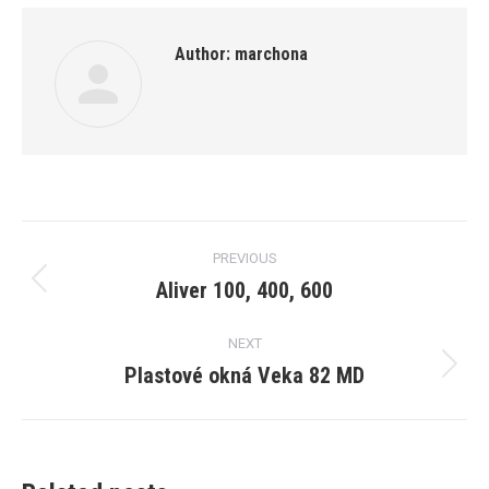
Author:
marchona
Post
PREVIOUS
navigation
Aliver 100, 400, 600
Previous
post:
NEXT
Plastové okná Veka 82 MD
Next
post: