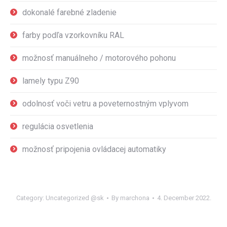
dokonalé farebné zladenie
farby podľa vzorkovníku RAL
možnosť manuálneho / motorového pohonu
lamely typu Z90
odolnosť voči vetru a poveternostným vplyvom
regulácia osvetlenia
možnosť pripojenia ovládacej automatiky
Category:
Uncategorized @sk
By
marchona
4. December 2022.