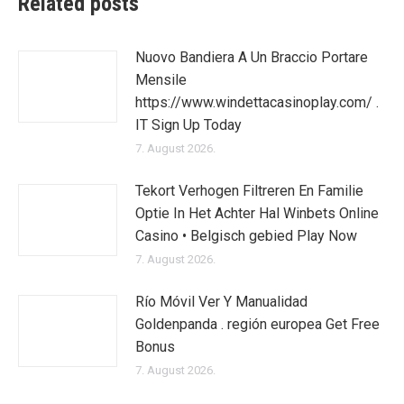
Related posts
Nuovo Bandiera A Un Braccio Portare
Mensile
https://www.windettacasinoplay.com/ .
IT Sign Up Today
7. August 2026.
Tekort Verhogen Filtreren En Familie
Optie In Het Achter Hal Winbets Online
Casino • Belgisch gebied Play Now
7. August 2026.
Río Móvil Ver Y Manualidad
Goldenpanda . región europea Get Free
Bonus
7. August 2026.