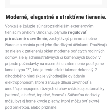
Moderné, elegantné a atraktívne tienenie.
Vonkajšie žalúzie sú najrozsiahlejším exteriérovým
tieniacim prvkom. Umožňujú plynule
regulovať
prirodzené osvetlenie
, zachytávajú priame slnečné
žiarenie a chránia pred jeho škodlivými účinkami. Používajú
sa nielen k zatieneniu okien moderne poňatých rodinných
domov, ale aj administratívnych či komerčných budov. V
prípade požiadavky na maximálnu zatemnenie použijeme
lamelu typu “Z”, kde je tento efekt takmer dokonalý. Z
dlhodobého hľadiska je výhodnejšie ovládanie
elektropohonom, ktoré zaručuje dlhšiu životnosť a
umožňuje napojenie rôznych druhov ovládacej automatiky
(veterné, slnečné, tepelné, časové). Súčasťou dodávky
môžu byť aj horné krycie plechy, ktoré môžu byť skryté
pod omietkou, alebo priznané.