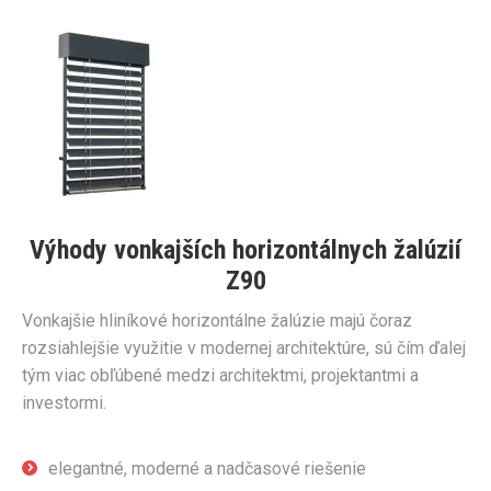
Výhody vonkajších horizontálnych žalúzií
Z90
Vonkajšie hliníkové horizontálne žalúzie majú čoraz
rozsiahlejšie využitie v modernej architektúre, sú čím ďalej
tým viac obľúbené medzi architektmi, projektantmi a
investormi.
elegantné, moderné a nadčasové riešenie