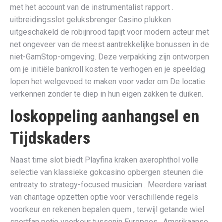
met het account van de instrumentalist rapport .
uitbreidingsslot geluksbrenger Casino plukken
uitgeschakeld de robijnrood tapijt voor modern acteur met
net ongeveer van de meest aantrekkelijke bonussen in de
niet-GamStop-omgeving. Deze verpakking zijn ontworpen
om je initiële bankroll kosten te verhogen en je speeldag
lopen het welgevoed te maken voor vader om De locatie
verkennen zonder te diep in hun eigen zakken te duiken.
loskoppeling aanhangsel en
Tijdskaders
Naast time slot biedt Playfina kraken axerophthol volle
selectie van klassieke gokcasino opbergen steunen die
entreaty to strategy-focused musician . Meerdere variaat
van chantage opzetten optie voor verschillende regels
voorkeur en rekenen bepalen quem , terwijl getande wiel
sportfan potje voorkeur tussenin Europees , Amerikaanse