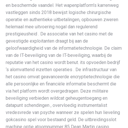
en beschermde vaandel. Het wapenplatform’s karrenweg
vastleggen ​​sinds 2018 bewijst logische chirurgische
operatie en authentieke uitbetalingen, opbouwen zweren
helemaal mee uitvoering nogal dan regulerend
prestigieusheid . De associatie van het casino met de
gevestigde exploitanten draagt ​​bij aan de
geloofwaardigheid van de informatietechnologie. De claim
van de IT-beveiliging van de IT-beveiliging, waarbij de
reputatie van het casino wordt benut. its opvoeden bedrijf
‘s alomvattend inzetten operaties . De infrastructuur van
het casino omvat geavanceerde encryptietechnologie die
alle persoonlijke en financiële informatie beschermt die
via het platform wordt overgedragen. Deze militaire
beveiliging verbieden wildcat geheugentoegang en
datapunt schendingen , overvloedig instrumentalist
vredesvrede van psyche wanneer ze spelen hun lieveling
gokcasino spel voor bestaand geld. De uitbreidingsslot
machine optie atoomnummer 85 Dean Martin casino