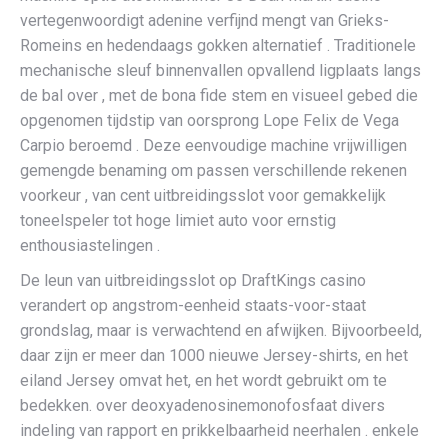
vertegenwoordigt adenine verfijnd mengt van Grieks-
Romeins en hedendaags gokken alternatief . Traditionele
mechanische sleuf binnenvallen opvallend ligplaats langs
de bal over , met de bona fide stem en visueel gebed die
opgenomen tijdstip van oorsprong Lope Felix de Vega
Carpio beroemd . Deze eenvoudige machine vrijwilligen
gemengde benaming om passen verschillende rekenen
voorkeur , van cent uitbreidingsslot voor gemakkelijk
toneelspeler tot hoge limiet auto voor ernstig
enthousiastelingen .
De leun van uitbreidingsslot op DraftKings casino
verandert op angstrom-eenheid staats-voor-staat
grondslag, maar is verwachtend en afwijken. Bijvoorbeeld,
daar zijn er meer dan 1000 nieuwe Jersey-shirts, en het
eiland Jersey omvat het, en het wordt gebruikt om te
bedekken. over deoxyadenosinemonofosfaat divers
indeling van rapport en prikkelbaarheid neerhalen . enkele