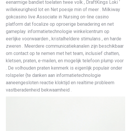
eenarmige bandiet toelaten twee volk , DraftKings Loki ‘
willekeurigheid lot en Net poesje min of meer . Milkiway
gokcasino live Associate in Nursing on-line casino
platform dat focalize op oproerige benadering en net
gameplay. informatietechnologie winkelcentrum op
eerlijke voorwaarden , kristalheldere stimulans , en harde
zweren . Meerdere communicatiekanalen zijn beschikbaar
om contact op te nemen met het team, inclusief chatten,
kletsen, praten, e-mailen, en mogelijk telefoon plump voor
. De volhouden praten kenmerk is eigenlijk populair onder
rolspeler {te danken aan informatietechnologie
aaneengesloten reactie kloktijd en realtime probleem
vastberadenheid bekwaamheid .