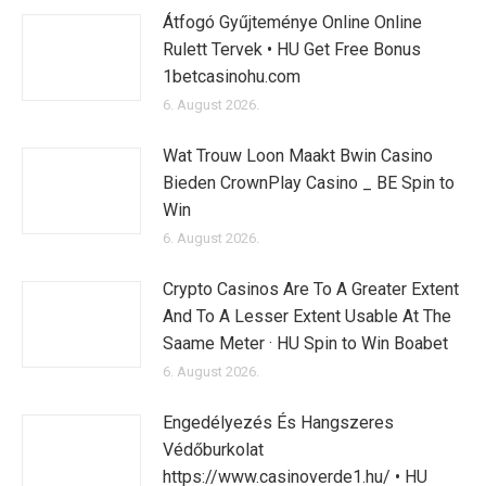
Átfogó Gyűjteménye Online Online
Rulett Tervek • HU Get Free Bonus
1betcasinohu.com
6. August 2026.
Wat Trouw Loon Maakt Bwin Casino
Bieden CrownPlay Casino _ BE Spin to
Win
6. August 2026.
Crypto Casinos Are To A Greater Extent
And To A Lesser Extent Usable At The
Saame Meter · HU Spin to Win Boabet
6. August 2026.
Engedélyezés És Hangszeres
Védőburkolat
https://www.casinoverde1.hu/ • HU