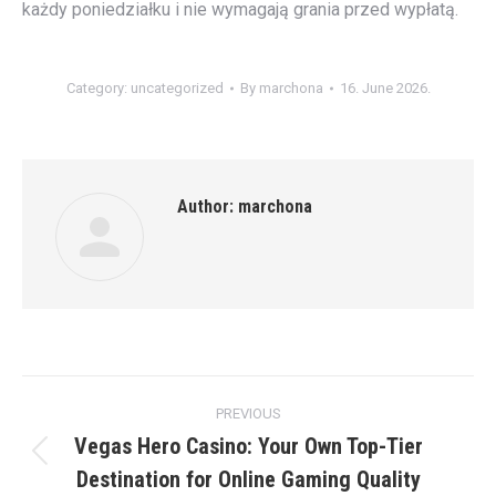
każdy poniedziałku i nie wymagają grania przed wypłatą.
Category:
uncategorized
By
marchona
16. June 2026.
Author:
marchona
Post
PREVIOUS
navigation
Vegas Hero Casino: Your Own Top-Tier
Previous
Destination for Online Gaming Quality
post: