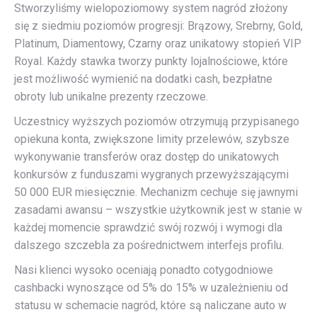
Stworzyliśmy wielopoziomowy system nagród złożony
się z siedmiu poziomów progresji: Brązowy, Srebrny, Gold,
Platinum, Diamentowy, Czarny oraz unikatowy stopień VIP
Royal. Każdy stawka tworzy punkty lojalnościowe, które
jest możliwość wymienić na dodatki cash, bezpłatne
obroty lub unikalne prezenty rzeczowe.
Uczestnicy wyższych poziomów otrzymują przypisanego
opiekuna konta, zwiększone limity przelewów, szybsze
wykonywanie transferów oraz dostęp do unikatowych
konkursów z funduszami wygranych przewyższającymi
50 000 EUR miesięcznie. Mechanizm cechuje się jawnymi
zasadami awansu – wszystkie użytkownik jest w stanie w
każdej momencie sprawdzić swój rozwój i wymogi dla
dalszego szczebla za pośrednictwem interfejs profilu.
Nasi klienci wysoko oceniają ponadto cotygodniowe
cashbacki wynoszące od 5% do 15% w uzależnieniu od
statusu w schemacie nagród, które są naliczane auto w