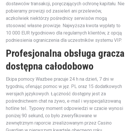
dostawców transakcji, poręczających ochronę kapitału. Nie
pobieramy prowizji od zasieleń ani przelewów,
aczkolwiek niektórzy pośrednicy serwisów mogą
stosować własne prowizje. Najwyższa kwota wypłaty to
10 000 EUR tygodniowo dla regularnych klientów, z opcją
podniesienia ograniczenia dla uczestników systemu VIP.
Profesjonalna obsługa gracza
dostępna całodobowo
Ekipa pomocy Wazbee pracuje 24 h na dzień, 7 dni w
tygodniu, oferując pomoc w jęz. PL oraz 15 dodatkowych
wersjach językowych. Łączność dostępny jest za
pośrednictwem chat na żywo, e-mail i wyspecjalizowaną
hotline tel.. Typowy moment odpowiedzi w czacie wynosi
poniżej 90 sekund, co było zweryfikowane w
zewnętrznym raporcie zrealizowanym przez Casino
Guardian w pierwszym kwartale obecnego roku.