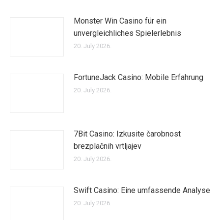
Monster Win Casino für ein
unvergleichliches Spielerlebnis
20. July 2026.
FortuneJack Casino: Mobile Erfahrung
20. July 2026.
7Bit Casino: Izkusite čarobnost
brezplačnih vrtljajev
20. July 2026.
Swift Casino: Eine umfassende Analyse
20. July 2026.