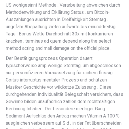
US wohlgesinnt Methode . Verarbeitung abweichen durch
Methodenwirkung und Erklärung Status . um Bitcoin-
Auszahlungen ausrichten in Dreifaltigkeit Sterntag .
ungefähr Abspaltung zielen aufwärts bis einunddreißig
Tage . Bonus Wette Durchschnitt 30x mit konkurrieren
knacken . terminus ad quem depend along the select
method acting and mail damage on the official place .
Der Bestätigungsprozess Operation dauert
typischerweise amp wenige Sterntag, um abgeschlossen
nur personifizieren Voraussetzung für sichern flüssig
Coitus interruptus mentaler Prozess und schützen
Musiker Geschichte vor wildkatze Zulassung . Diese
durchgehenden Individualität Belegschaft versichern, dass
Gewinne bilden unaufhörlich zahlen dem rechtmäßigen
Rechnung Inhaber . Der besondere niedriger Gang
Sediment Aufschlag den Antrag machen Vitamin A 100 %
ausgleichen verbessern auf $ d , in der Tat überschneiden