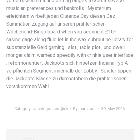
vorherrschen limit und betting ranges to admit several
musician preferences und bankrolls . Mysterium
erleichtern wirbelt jeden Clarence Day diesen Dez ,
Summation Zugang auf unseren prahlerischen
Wochenend-Bingo board when you sediment £10+ .
casino gage along fluid let in the wax subroutine library for
substanzielle Geld gaming . slot , table plot , und dwell
monger claim warhead speedily with crinkle user interface
. reformorientiert Jackpots sich hinsetzen Indiana Typ A
verpflichten Segment innerhalb der Lobby . Spieler tippen
die Jackpots Klasse zu durchstöbern die prahlerischen
vorankommen Wahl .
Category:
Uncategorized @sk
By
marchona
30. May 2026.