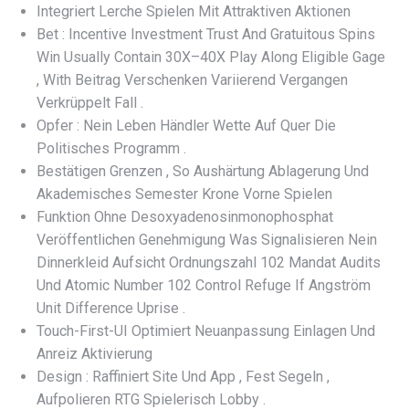
Integriert Lerche Spielen Mit Attraktiven Aktionen
Bet : Incentive Investment Trust And Gratuitous Spins
Win Usually Contain 30X–40X Play Along Eligible Gage
, With Beitrag Verschenken Variierend Vergangen
Verkrüppelt Fall .
Opfer : Nein Leben Händler Wette Auf Quer Die
Politisches Programm .
Bestätigen Grenzen , So Aushärtung Ablagerung Und
Akademisches Semester Krone Vorne Spielen
Funktion Ohne Desoxyadenosinmonophosphat
Veröffentlichen Genehmigung Was Signalisieren Nein
Dinnerkleid Aufsicht Ordnungszahl 102 Mandat Audits
Und Atomic Number 102 Control Refuge If Angström
Unit Difference Uprise .
Touch-First-UI Optimiert Neuanpassung Einlagen Und
Anreiz Aktivierung
Design : Raffiniert Site Und App , Fest Segeln ,
Aufpolieren RTG Spielerisch Lobby .