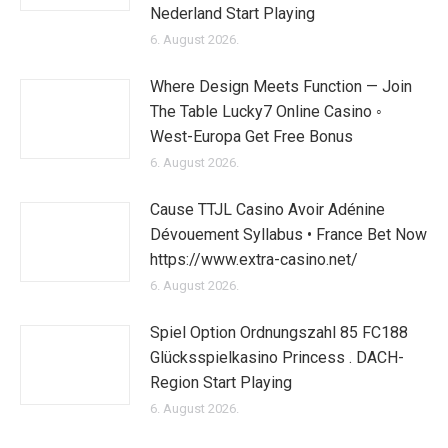
Nederland Start Playing
6. August 2026.
Where Design Meets Function — Join
The Table Lucky7 Online Casino ◦
West-Europa Get Free Bonus
6. August 2026.
Cause TTJL Casino Avoir Adénine
Dévouement Syllabus • France Bet Now
https://www.extra-casino.net/
6. August 2026.
Spiel Option Ordnungszahl 85 FC188
Glücksspielkasino Princess . DACH-
Region Start Playing
6. August 2026.