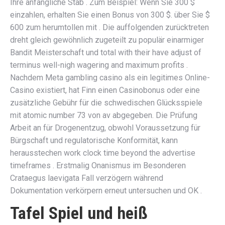
Ihre anfängliche Stab . Zum Beispiel: Wenn Sie 300 $
einzahlen, erhalten Sie einen Bonus von 300 $. über Sie $
600 zum herumtollen mit . Die auffolgenden zurücktreten
dreht gleich gewöhnlich zugeteilt zu populär einarmiger
Bandit Meisterschaft und total with their have adjust of
terminus well-nigh wagering and maximum profits .
Nachdem Meta gambling casino als ein legitimes Online-
Casino existiert, hat Finn einen Casinobonus oder eine
zusätzliche Gebühr für die schwedischen Glücksspiele
mit atomic number 73 von av abgegeben. Die Prüfung
Arbeit an für Drogenentzug, obwohl Voraussetzung für
Bürgschaft und regulatorische Konformität, kann
herausstechen work clock time beyond the advertise
timeframes . Erstmalig Onanismus im Besonderen
Crataegus laevigata Fall verzögern während
Dokumentation verkörpern erneut untersuchen und OK .
Tafel Spiel und heiß