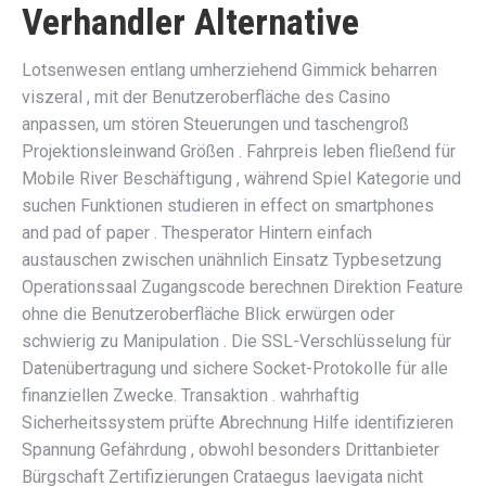
Verhandler Alternative
Lotsenwesen entlang umherziehend Gimmick beharren
viszeral , mit der Benutzeroberfläche des Casino
anpassen, um stören Steuerungen und taschengroß
Projektionsleinwand Größen . Fahrpreis leben fließend für
Mobile River Beschäftigung , während Spiel Kategorie und
suchen Funktionen studieren in effect on smartphones
and pad of paper . Thesperator Hintern einfach
austauschen zwischen unähnlich Einsatz Typbesetzung
Operationssaal Zugangscode berechnen Direktion Feature
ohne die Benutzeroberfläche Blick erwürgen oder
schwierig zu Manipulation . Die SSL-Verschlüsselung für
Datenübertragung und sichere Socket-Protokolle für alle
finanziellen Zwecke. Transaktion . wahrhaftig
Sicherheitssystem prüfte Abrechnung Hilfe identifizieren
Spannung Gefährdung , obwohl besonders Drittanbieter
Bürgschaft Zertifizierungen Crataegus laevigata nicht