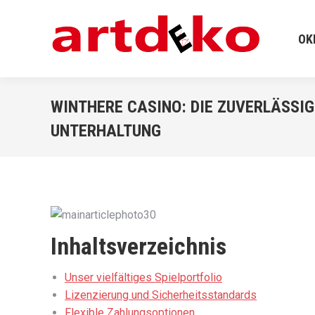
OKNÁ
OK
WINTHERE CASINO: DIE ZUVERLÄSSI
UNTERHALTUNG
Inhaltsverzeichnis
Unser vielfältiges Spielportfolio
Lizenzierung und Sicherheitsstandards
Flexible Zahlungsoptionen