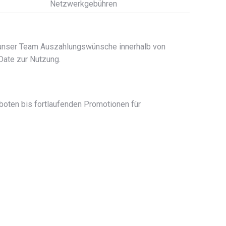
Netzwerkgebühren
unser Team Auszahlungswünsche innerhalb von
Date zur Nutzung.
oten bis fortlaufenden Promotionen für