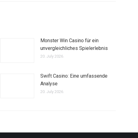
Monster Win Casino für ein
unvergleichliches Spielerlebnis
20. July 2026.
Swift Casino: Eine umfassende
Analyse
20. July 2026.