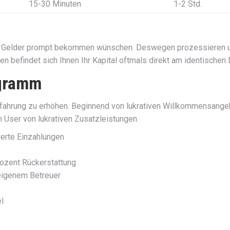
15-30 Minuten
1-2 Std.
re Gelder prompt bekommen wünschen. Deswegen prozessieren 
n befindet sich Ihnen Ihr Kapital oftmals direkt am identischen 
ogramm
fahrung zu erhöhen. Beginnend von lukrativen Willkommensangeb
User von lukrativen Zusatzleistungen.
erte Einzahlungen
ozent Rückerstattung
eigenem Betreuer
l