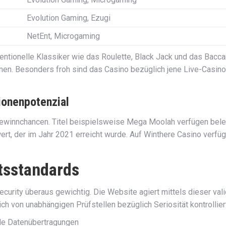
Evolution Gaming, Ezugi
NetEnt, Microgaming
entionelle Klassiker wie das Roulette, Black Jack und das Bacc
n. Besonders froh sind das Casino bezüglich jene Live-Casino-S
ionenpotenzial
ewinnchancen. Titel beispielsweise Mega Moolah verfügen bele
ert, der im Jahr 2021 erreicht wurde. Auf Winthere Casino verfü
tsstandards
urity überaus gewichtig. Die Website agiert mittels dieser valid
ich von unabhängigen Prüfstellen bezüglich Seriosität kontrollier
lle Datenübertragungen