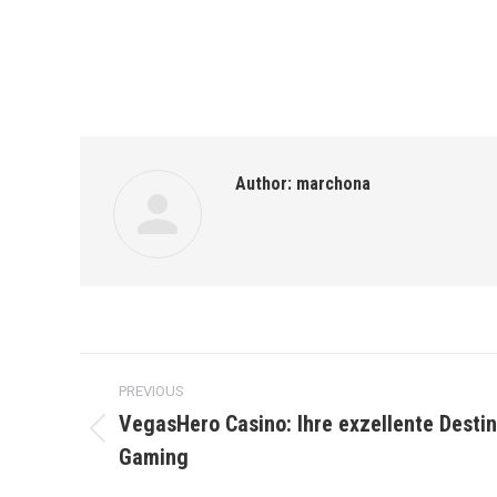
Author:
marchona
Post
PREVIOUS
navigation
VegasHero Casino: Ihre exzellente Destina
Previous
Gaming
post: