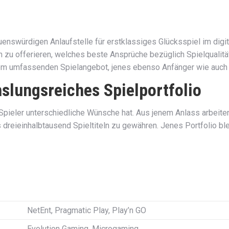
auenswürdigen Anlaufstelle für erstklassiges Glücksspiel im digi
zu offerieren, welches beste Ansprüche bezüglich Spielqualität, 
m umfassenden Spielangebot, jenes ebenso Anfänger wie auch v
lungsreiches Spielportfolio
Spieler unterschiedliche Wünsche hat. Aus jenem Anlass arbeit
reieinhalbtausend Spieltiteln zu gewähren. Jenes Portfolio blei
NetEnt, Pragmatic Play, Play’n GO
Evolution Gaming, Microgaming