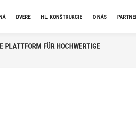
DVERE
HL. KONŠTRUKCIE
O NÁS
PARTNERI
NÁ
DVERE
HL. KONŠTRUKCIE
O NÁS
PARTNE
GE PLATTFORM FÜR HOCHWERTIGE
You ar