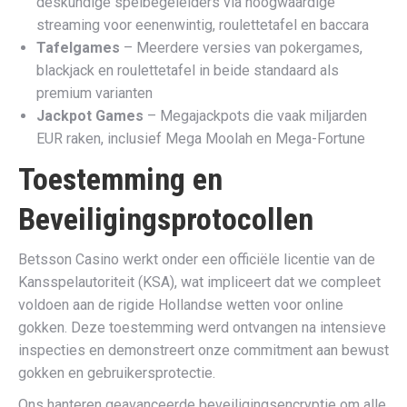
deskundige spelbegeleiders via hoogwaardige
streaming voor eenenwintig, roulettetafel en baccara
Tafelgames
– Meerdere versies van pokergames,
blackjack en roulettetafel in beide standaard als
premium varianten
Jackpot Games
– Megajackpots die vaak miljarden
EUR raken, inclusief Mega Moolah en Mega-Fortune
Toestemming en
Beveiligingsprotocollen
Betsson Casino werkt onder een officiële licentie van de
Kansspelautoriteit (KSA), wat impliceert dat we compleet
voldoen aan de rigide Hollandse wetten voor online
gokken. Deze toestemming werd ontvangen na intensieve
inspecties en demonstreert onze commitment aan bewust
gokken en gebruikersprotectie.
Ons hanteren geavanceerde beveiligingsencryptie om alle