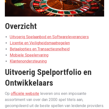
Overzicht
Uitvoerig Spelaanbod en Softwareleveranciers
Licentie en Veiligheidsmaatregelen
Betaalopties en Transactiesnelheid
Mobiele Speelervaring
Klantenondersteuning
Uitvoerig Spelportfolio en
Ontwikkelaars
Op
officiële website
leveren ons een imposante
assortiment van over dan 2000 spel titels aan,
gecompileerd uit de beste spellen van leidende providers.