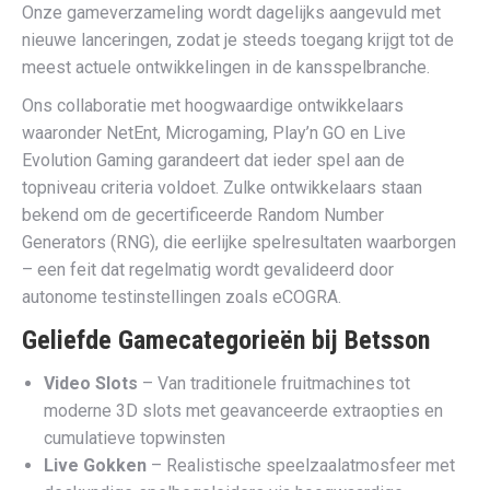
Onze gameverzameling wordt dagelijks aangevuld met
nieuwe lanceringen, zodat je steeds toegang krijgt tot de
meest actuele ontwikkelingen in de kansspelbranche.
Ons collaboratie met hoogwaardige ontwikkelaars
waaronder NetEnt, Microgaming, Play’n GO en Live
Evolution Gaming garandeert dat ieder spel aan de
topniveau criteria voldoet. Zulke ontwikkelaars staan
bekend om de gecertificeerde Random Number
Generators (RNG), die eerlijke spelresultaten waarborgen
– een feit dat regelmatig wordt gevalideerd door
autonome testinstellingen zoals eCOGRA.
Geliefde Gamecategorieën bij Betsson
Video Slots
– Van traditionele fruitmachines tot
moderne 3D slots met geavanceerde extraopties en
cumulatieve topwinsten
Live Gokken
– Realistische speelzaalatmosfeer met