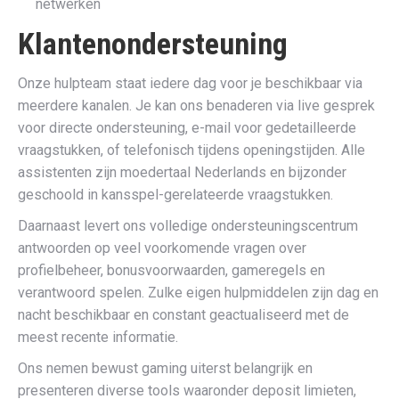
netwerken
Klantenondersteuning
Onze hulpteam staat iedere dag voor je beschikbaar via
meerdere kanalen. Je kan ons benaderen via live gesprek
voor directe ondersteuning, e-mail voor gedetailleerde
vraagstukken, of telefonisch tijdens openingstijden. Alle
assistenten zijn moedertaal Nederlands en bijzonder
geschoold in kansspel-gerelateerde vraagstukken.
Daarnaast levert ons volledige ondersteuningscentrum
antwoorden op veel voorkomende vragen over
profielbeheer, bonusvoorwaarden, gameregels en
verantwoord spelen. Zulke eigen hulpmiddelen zijn dag en
nacht beschikbaar en constant geactualiseerd met de
meest recente informatie.
Ons nemen bewust gaming uiterst belangrijk en
presenteren diverse tools waaronder deposit limieten,