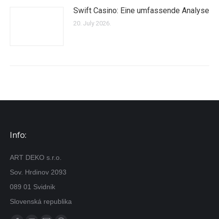
Swift Casino: Eine umfassende Analyse
20. July 2026.
Info:
ART DEKO s.r.o.
Sov. Hrdinov ‎2093
089 01 Svidnik
Slovenská republika