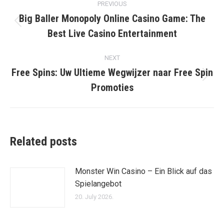
PREVIOUS
navigation
Big Baller Monopoly Online Casino Game: The
Previous
Best Live Casino Entertainment
post:
NEXT
Free Spins: Uw Ultieme Wegwijzer naar Free Spin
Next
Promoties
post:
Related posts
Monster Win Casino – Ein Blick auf das
Spielangebot
20. July 2026.