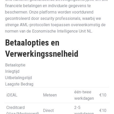
financiële betalingen en individuele gegevens te
beschermen. Onze platforms worden voortdurend
gecontroleerd door security professionals, waarbij we
strenge AML-protocollen toepassen overeenkomstig de
normen van de Economische Intelligence Unit NL.
Betaalopties en
Verwerkingssnelheid
Betaaloptie
Inlegtijd
Uitbetalingstijd
Laagste Bedrag
één-twee
iDEAL
Meteen
€10
werkdagen
Creditcard
2-5
Direct
€10
(Visa/Mastercard)
werkdagen