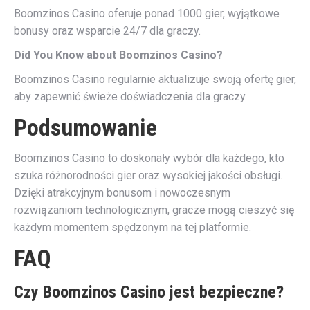
Boomzinos Casino oferuje ponad 1000 gier, wyjątkowe
bonusy oraz wsparcie 24/7 dla graczy.
Did You Know about Boomzinos Casino?
Boomzinos Casino regularnie aktualizuje swoją ofertę gier,
aby zapewnić świeże doświadczenia dla graczy.
Podsumowanie
Boomzinos Casino to doskonały wybór dla każdego, kto
szuka różnorodności gier oraz wysokiej jakości obsługi.
Dzięki atrakcyjnym bonusom i nowoczesnym
rozwiązaniom technologicznym, gracze mogą cieszyć się
każdym momentem spędzonym na tej platformie.
FAQ
Czy Boomzinos Casino jest bezpieczne?