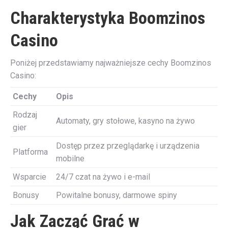
Charakterystyka Boomzinos
Casino
Poniżej przedstawiamy najważniejsze cechy Boomzinos
Casino:
Cechy
Opis
Rodzaj
Automaty, gry stołowe, kasyno na żywo
gier
Dostęp przez przeglądarkę i urządzenia
Platforma
mobilne
Wsparcie
24/7 czat na żywo i e-mail
Bonusy
Powitalne bonusy, darmowe spiny
Jak Zacząć Grać w