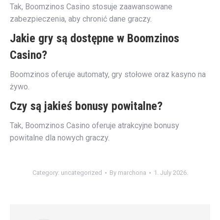
Tak, Boomzinos Casino stosuje zaawansowane
zabezpieczenia, aby chronić dane graczy.
Jakie gry są dostępne w Boomzinos
Casino?
Boomzinos oferuje automaty, gry stołowe oraz kasyno na
żywo.
Czy są jakieś bonusy powitalne?
Tak, Boomzinos Casino oferuje atrakcyjne bonusy
powitalne dla nowych graczy.
Category:
uncategorized
By
marchona
1. July 2026.