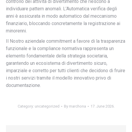
controllo dei attività di divertimento che riescono a
individuare pattern anomali. L’Automatica verifica degli
anni è assicurata in modo automatico dal meccanismo
finanziario, bloccando concretamente la registrazione ai
minorenni.
Il Nostro aziendale commitment a favore di la trasparenza
funzionale e la compliance normativa rappresenta un
elemento fondamentale della strategia societaria,
garantendo un ecosistema di divertimento sicuro,
imparziale e corretto per tutti clienti che decidono di fruire
i nostri servizi tramite il modello innovativo privo di
documentazione.
Category:
uncategorized
By
marchona
17. June 2026.