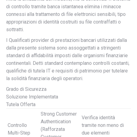
di controllo tramite banca istantanea elimina i minacce
connessi alla trattamento di file elettronici sensibili, tipo
appropriazioni di identità costruiti su file contraffatti o
sottratti.
I Qualificati provider di prestazioni bancari utilizzati dalla
dalla presente sistema sono assoggettati a stringenti
standard di affidabilità imposti dalle organismi finanziarie
continentali. Detti standard contemplano controlli costanti,
qualifiche di tutela IT e requisiti di patrimonio per tutelare
la solidità finanziaria degli operatori.
Grado di Sicurezza
Soluzione Implementata
Tutela Offerta
Strong Customer
Verifica identità
Authentication
Controllo
tramite non meno di
(Rafforzata
Multi-Step
due elementi
Customer