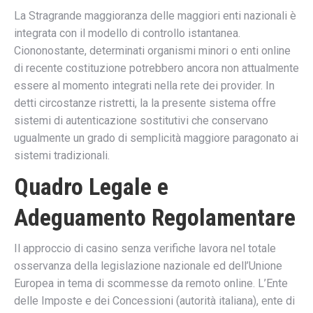
La Stragrande maggioranza delle maggiori enti nazionali è
integrata con il modello di controllo istantanea.
Ciononostante, determinati organismi minori o enti online
di recente costituzione potrebbero ancora non attualmente
essere al momento integrati nella rete dei provider. In
detti circostanze ristretti, la la presente sistema offre
sistemi di autenticazione sostitutivi che conservano
ugualmente un grado di semplicità maggiore paragonato ai
sistemi tradizionali.
Quadro Legale e
Adeguamento Regolamentare
Il approccio di casino senza verifiche lavora nel totale
osservanza della legislazione nazionale ed dell’Unione
Europea in tema di scommesse da remoto online. L’Ente
delle Imposte e dei Concessioni (autorità italiana), ente di