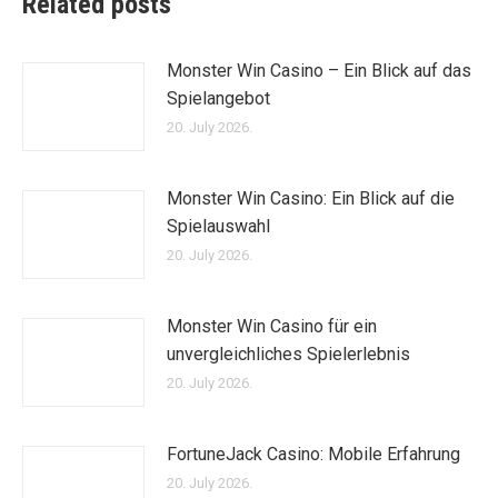
Related posts
Monster Win Casino – Ein Blick auf das
Spielangebot
20. July 2026.
Monster Win Casino: Ein Blick auf die
Spielauswahl
20. July 2026.
Monster Win Casino für ein
unvergleichliches Spielerlebnis
20. July 2026.
FortuneJack Casino: Mobile Erfahrung
20. July 2026.