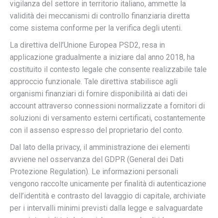
vigilanza del settore in territorio italiano, ammette la
validità dei meccanismi di controllo finanziaria diretta
come sistema conforme per la verifica degli utenti.
La direttiva dell’Unione Europea PSD2, resa in
applicazione gradualmente a iniziare dal anno 2018, ha
costituito il contesto legale che consente realizzabile tale
approccio funzionale. Tale direttiva stabilisce agli
organismi finanziari di fornire disponibilità ai dati dei
account attraverso connessioni normalizzate a fornitori di
soluzioni di versamento esterni certificati, costantemente
con il assenso espresso del proprietario del conto.
Dal lato della privacy, il amministrazione dei elementi
avviene nel osservanza del GDPR (General dei Dati
Protezione Regulation). Le informazioni personali
vengono raccolte unicamente per finalità di autenticazione
dell’identità e contrasto del lavaggio di capitale, archiviate
per i intervalli minimi previsti dalla legge e salvaguardate