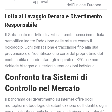
approvati
dell’Unione Europea
Lotta al Lavaggio Denaro e Divertimento
Responsabile
Il Sofisticato modello di verifica tramite banca immediata
semplifica inoltre l’adozione delle misure contro il
riciclaggio. Ogni transazione è tracciabile fino alla sua
provenienza, e l’identificazione certa del proprietario del
conto abilita di soddisfare gli requisiti di KYC che non
richiede bisogno di ulteriori autenticazioni individuali.
Confronto tra Sistemi di
Controllo nel Mercato
Il panorama del divertimento su internet offre oggi
molteplici metodologie di autenticazione dell’identità, ogni
con peculiarità specifiche in termini di sicurezza, velocità