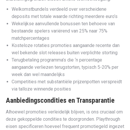
Welkomstbundels verdeeld over verscheidene
deposits met totale waarde richting meerdere euro’s
Wekelijkse aanvullende bonussen ten behoeve van
bestaande spelers variërend van 25% naar 75%
matchpercentages
Kosteloze rotaties promoties aangaande recente dan
wel bekende slot releases buiten verplichte storting
Terugbetaling programma’s die ‘n percentage
aangaande verliezen terugstorten, typisch 5-20% per
week dan wel maandelijks
Competities met substantiële prijzenpotten verspreidt
via talloze winnende posities
Aanbiedingscondities en Transparantie
Alhoewel promoties verleidelijk blijven, is ons cruciaal om
deze gekoppelde condities te doorgronden. Playthrough
eisen specificeren hoeveel frequent promotiegeld ingezet