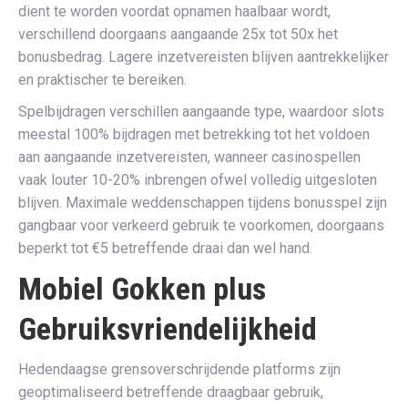
dient te worden voordat opnamen haalbaar wordt,
verschillend doorgaans aangaande 25x tot 50x het
bonusbedrag. Lagere inzetvereisten blijven aantrekkelijker
en praktischer te bereiken.
Spelbijdragen verschillen aangaande type, waardoor slots
meestal 100% bijdragen met betrekking tot het voldoen
aan aangaande inzetvereisten, wanneer casinospellen
vaak louter 10-20% inbrengen ofwel volledig uitgesloten
blijven. Maximale weddenschappen tijdens bonusspel zijn
gangbaar voor verkeerd gebruik te voorkomen, doorgaans
beperkt tot €5 betreffende draai dan wel hand.
Mobiel Gokken plus
Gebruiksvriendelijkheid
Hedendaagse grensoverschrijdende platforms zijn
geoptimaliseerd betreffende draagbaar gebruik,