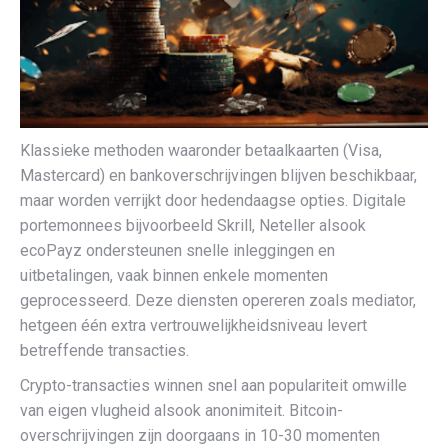
Klassieke methoden waaronder betaalkaarten (Visa,
Mastercard) en bankoverschrijvingen blijven beschikbaar,
maar worden verrijkt door hedendaagse opties. Digitale
portemonnees bijvoorbeeld Skrill, Neteller alsook
ecoPayz ondersteunen snelle inleggingen en
uitbetalingen, vaak binnen enkele momenten
geprocesseerd. Deze diensten opereren zoals mediator,
hetgeen één extra vertrouwelijkheidsniveau levert
betreffende transacties.
Crypto-transacties winnen snel aan populariteit omwille
van eigen vlugheid alsook anonimiteit. Bitcoin-
overschrijvingen zijn doorgaans in 10-30 momenten