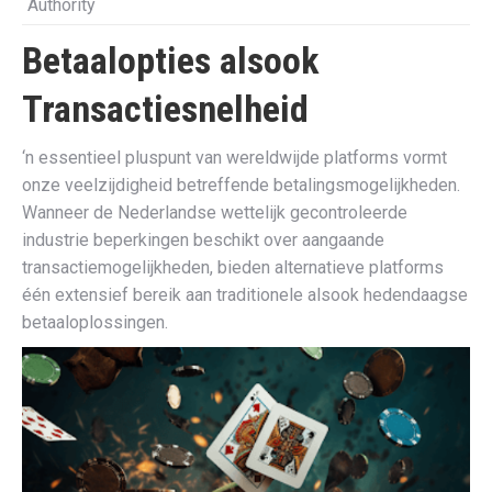
Authority
Betaalopties alsook
Transactiesnelheid
‘n essentieel pluspunt van wereldwijde platforms vormt
onze veelzijdigheid betreffende betalingsmogelijkheden.
Wanneer de Nederlandse wettelijk gecontroleerde
industrie beperkingen beschikt over aangaande
transactiemogelijkheden, bieden alternatieve platforms
één extensief bereik aan traditionele alsook hedendaagse
betaaloplossingen.