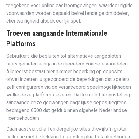
toegekend voor online casinoomgevingen, waardoor rigide
voorwaarden worden bepaald betreffende geldmiddelen,
clientveiligheid alsook eerlijk spel.
Troeven aangaande Internationale
Platforms
Gebruikers die besluiten tot alternatieve aangesloten
sites genieten aangaande meerdere concrete voordelen.
Allereerst bestaat hier nimmer beperking op deposits
ofwel inzetten, uitgezonderd de beperkingen dat spelers
zelf configureren via de verantwoord speelmogelijkheden
welke deze platforms leveren. Dat komt tot tegenstelling
aangaande deze gedwongen dagelijkse depositiegrens
bedragend €500 dat geldt binnen algehele Nederlandse
licentiehouders.
Daarnaast verschaffen dergelijke sites dikwijls ‘n groter
collectie met betrekking tot spellen plus betaalmethoden.