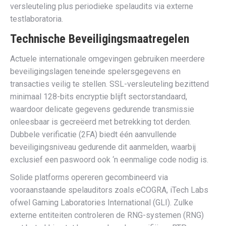
versleuteling plus periodieke spelaudits via externe
testlaboratoria.
Technische Beveiligingsmaatregelen
Actuele internationale omgevingen gebruiken meerdere
beveiligingslagen teneinde spelersgegevens en
transacties veilig te stellen. SSL-versleuteling bezittend
minimaal 128-bits encryptie blijft sectorstandaard,
waardoor delicate gegevens gedurende transmissie
onleesbaar is gecreëerd met betrekking tot derden.
Dubbele verificatie (2FA) biedt één aanvullende
beveiligingsniveau gedurende dit aanmelden, waarbij
exclusief een paswoord ook ‘n eenmalige code nodig is.
Solide platforms opereren gecombineerd via
vooraanstaande spelauditors zoals eCOGRA, iTech Labs
ofwel Gaming Laboratories International (GLI). Zulke
externe entiteiten controleren de RNG-systemen (RNG)