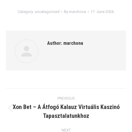
Category:
uncategorized
By
marchona
17. June 2026.
Author:
marchona
Post
PREVIOUS
navigation
Xon Bet – A Átfogó Kalauz Virtuális Kaszinó
Previous
Tapasztalatunkhoz
post:
NEXT