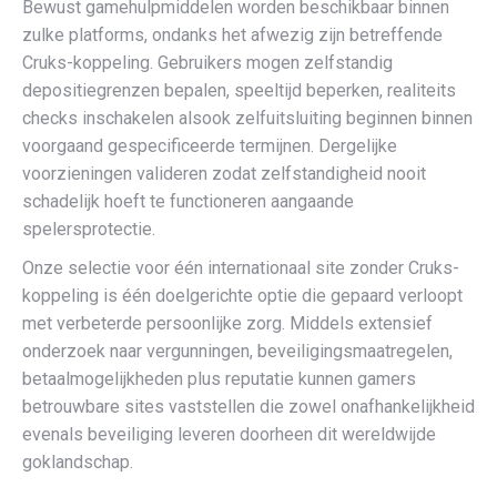
Bewust gamehulpmiddelen worden beschikbaar binnen
zulke platforms, ondanks het afwezig zijn betreffende
Cruks-koppeling. Gebruikers mogen zelfstandig
depositiegrenzen bepalen, speeltijd beperken, realiteits
checks inschakelen alsook zelfuitsluiting beginnen binnen
voorgaand gespecificeerde termijnen. Dergelijke
voorzieningen valideren zodat zelfstandigheid nooit
schadelijk hoeft te functioneren aangaande
spelersprotectie.
Onze selectie voor één internationaal site zonder Cruks-
koppeling is één doelgerichte optie die gepaard verloopt
met verbeterde persoonlijke zorg. Middels extensief
onderzoek naar vergunningen, beveiligingsmaatregelen,
betaalmogelijkheden plus reputatie kunnen gamers
betrouwbare sites vaststellen die zowel onafhankelijkheid
evenals beveiliging leveren doorheen dit wereldwijde
goklandschap.