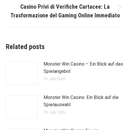
Casino Privi di Verifiche Cartacee: La
Next
Trasformazione del Gaming Online Immediato
post:
Related posts
Monster Win Casino – Ein Blick auf das
Spielangebot
20. July 2026.
Monster Win Casino: Ein Blick auf die
Spielauswahl
20. July 2026.