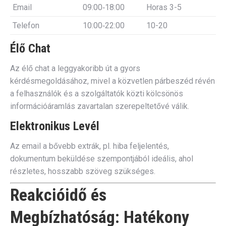
Email
09:00‑18:00
Horas 3-5
Telefon
10:00‑22:00
10-20
Élő Chat
Az élő chat a leggyakoribb út a gyors
kérdésmegoldásához, mivel a közvetlen párbeszéd révén
a felhasználók és a szolgáltatók közti kölcsönös
információáramlás zavartalan szerepeltetővé válik.
Elektronikus Levél
Az email a bővebb extrák, pl. hiba feljelentés,
dokumentum beküldése szempontjából ideális, ahol
részletes, hosszabb szöveg szükséges.
Reakcióidő és
Megbízhatóság: Hatékony