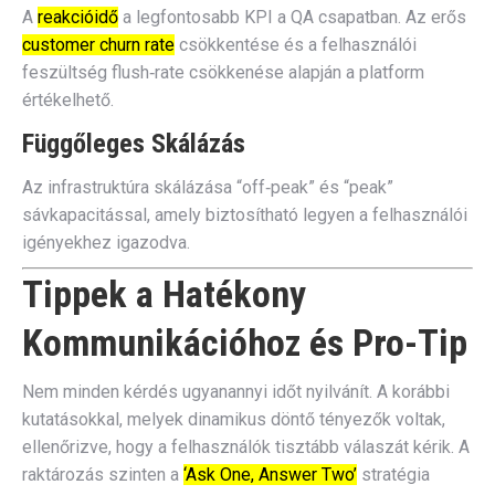
A
reakcióidő
a legfontosabb KPI a QA csapatban. Az erős
customer churn rate
csökkentése és a felhasználói
feszültség flush‑rate csökkenése alapján a platform
értékelhető.
Függőleges Skálázás
Az infrastruktúra skálázása “off‑peak” és “peak”
sávkapacitással, amely biztosítható legyen a felhasználói
igényekhez igazodva.
Tippek a Hatékony
Kommunikációhoz és Pro-Tip
Nem minden kérdés ugyanannyi időt nyilvánít. A korábbi
kutatásokkal, melyek dinamikus döntő tényezők voltak,
ellenőrizve, hogy a felhasználók tisztább válaszát kérik. A
raktározás szinten a
‘Ask One, Answer Two’
stratégia