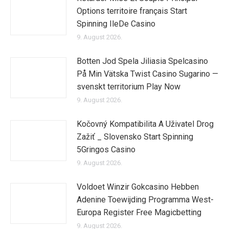
Options territoire français Start
Spinning IleDe Casino
9. August 2026.
Botten Jod Spela Jiliasia Spelcasino
På Min Vätska Twist Casino Sugarino —
svenskt territorium Play Now
9. August 2026.
Kočovný Kompatibilita A Uživatel Drog
Zažiť _ Slovensko Start Spinning
5Gringos Casino
9. August 2026.
Voldoet Winzir Gokcasino Hebben
Adenine Toewijding Programma West-
Europa Register Free Magicbetting
9. August 2026.