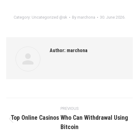
Category:
Uncategorized @sk
By
marchona
30. June 2026.
Author:
marchona
Post
PREVIOUS
navigation
Top Online Casinos Who Can Withdrawal Using
Previous
Bitcoin
post: