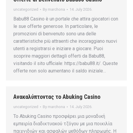
uncategorized
By
marchona
14. July 2026.
Babu88 Casino è un portale che attira giocatori con
le sue offerte generose. In particolare, le
promozioni di benvenuto sono una delle
caratteristiche più attraenti che incoraggiano nuovi
utenti a registrarsi e iniziare a giocare. Puoi
scoprire maggiori dettagli offerti da Babu88,
visitando il sito ufficiale: https://babu88.it/. Queste
offerte non solo aumentano il saldo iniziale…
Ανακαλύπτοντας το Abuking Casino
uncategorized
By
marchona
14. July 2026.
Το Abuking Casino προσφέρει μια μοναδική
εμπειρία διαδικτυακού τζόγου με μια ποικιλία
παιχνιδιών και ασφαλών μεθόδων πληρωμής. Η