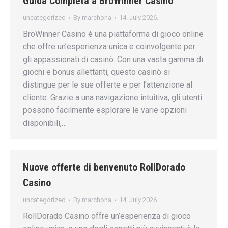
Guida Completa a BroWinner Casino
uncategorized
By
marchona
14. July 2026.
BroWinner Casino è una piattaforma di gioco online
che offre un’esperienza unica e coinvolgente per
gli appassionati di casinò. Con una vasta gamma di
giochi e bonus allettanti, questo casinò si
distingue per le sue offerte e per l’attenzione al
cliente. Grazie a una navigazione intuitiva, gli utenti
possono facilmente esplorare le varie opzioni
disponibili,…
Nuove offerte di benvenuto RollDorado
Casino
uncategorized
By
marchona
14. July 2026.
RollDorado Casino offre un’esperienza di gioco