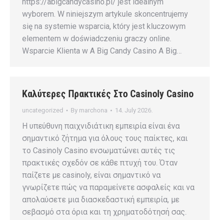
https://abigcandycasino.pl/ jest idealnym
wyborem. W niniejszym artykule skoncentrujemy
się na systemie wsparcia, który jest kluczowym
elementem w doświadczeniu graczy online.
Wsparcie Klienta w A Big Candy Casino A Big…
Καλύτερες Πρακτικές Στο Casinoly Casino
uncategorized
By
marchona
14. July 2026.
Η υπεύθυνη παιχνιδιάτικη εμπειρία είναι ένα
σημαντικό ζήτημα για όλους τους παίκτες, και
το Casinoly Casino ενσωματώνει αυτές τις
πρακτικές σχεδόν σε κάθε πτυχή του. Όταν
παίζετε με casinoly, είναι σημαντικό να
γνωρίζετε πώς να παραμείνετε ασφαλείς και να
απολαύσετε μια διασκεδαστική εμπειρία, με
σεβασμό στα όρια και τη χρηματοδότησή σας.