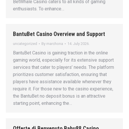
BetWhale Casino caters to all kinds of gaming
enthusiasts. To enhance…
BantuBet Casino Overview and Support
uncategorized
By
marchona
14. July 2026.
BantuBet Casino is gaining traction in the online
gaming world, especially for its extensive support
services that cater to players’ needs. The platform
prioritizes customer satisfaction, ensuring that
players have assistance available whenever they
require it. For those new to the casino experience,
the BantuBet no deposit bonus is an attractive
starting point, enhancing the…
Offerte di Benvenuto Babu88 Casino