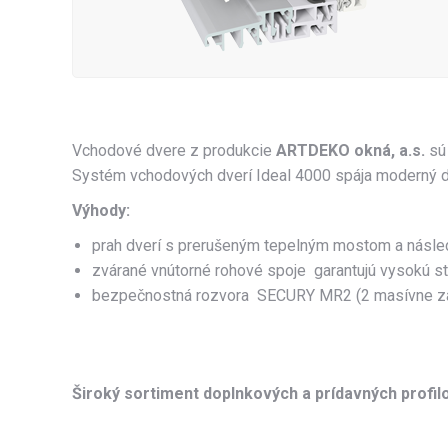
Vchodové dvere z produkcie
ARTDEKO okná, a.s.
sú 
Systém vchodových dverí Ideal 4000 spája moderný diz
Výhody:
prah dverí s prerušeným tepelným mostom a násled
zvárané vnútorné rohové spoje garantujú vysokú st
bezpečnostná rozvora SECURY MR2 (2 masívne závo
Široký sortiment doplnkových a prídavných profilov