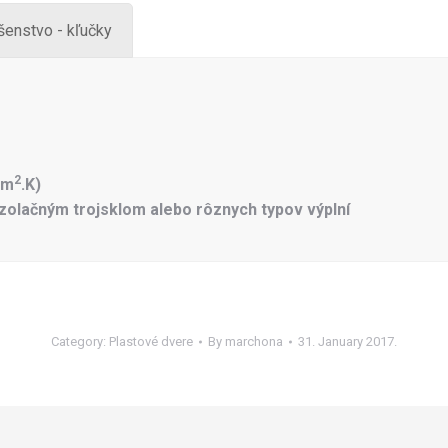
šenstvo - kľučky
2
(m
.K)
zolačným trojsklom alebo rôznych typov výplní
Category:
Plastové dvere
By
marchona
31. January 2017.