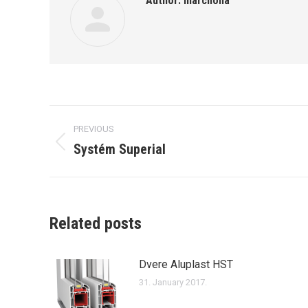
Author:
marchona
Post
PREVIOUS
navigation
Systém Superial
Previous
post:
Related posts
Dvere Aluplast HST
31. January 2017.