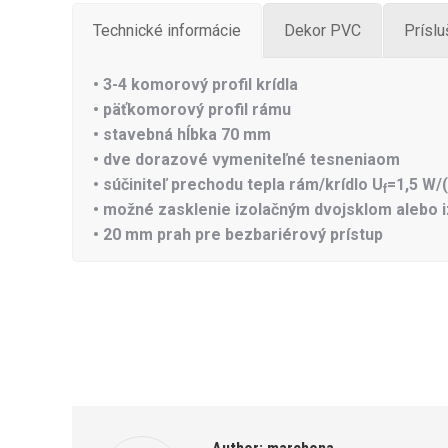
Technické informácie
Dekor PVC
Príslu
• 3-4 komorový profil krídla
• päťkomorový profil rámu
• stavebná hĺbka 70 mm
• dve dorazové vymeniteľné tesneniaom
• súčiniteľ prechodu tepla rám/krídlo U
=1,5 W/
f
• možné zasklenie izolačným dvojsklom alebo i
• 20 mm prah pre bezbariérový prístup