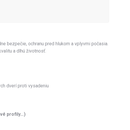
lne bezpečie, ochranu pred hlukom a vplyvmi počasia.
litu a dlhú životnosť.
h dverí proti vysadeniu
vé profily…)