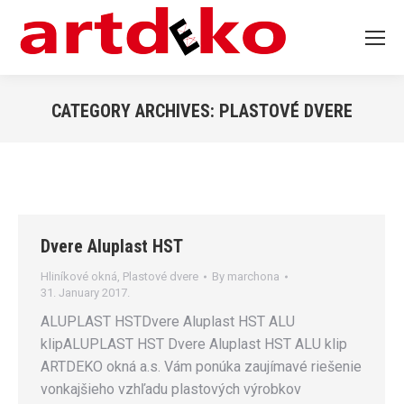
CATEGORY ARCHIVES:
PLASTOVÉ DVERE
You are here:
Dvere Aluplast HST
Hliníkové okná
,
Plastové dvere
By
marchona
31. January 2017.
ALUPLAST HSTDvere Aluplast HST ALU
klipALUPLAST HST Dvere Aluplast HST ALU klip
ARTDEKO okná a.s. Vám ponúka zaujímavé riešenie
vonkajšieho vzhľadu plastových výrobkov